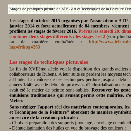
Stages de pratiques picturales ATP - Art et Techniques de la Peinture Fév
Les stages d'octobre 2015 organisés par l’association « ATP –
janvier 2014 et forte actuellement de 84 membres, viennent 
profilent les stages de février 2016.
Prévus les samedi 20, diman
combiner deux stages différents : les stages 1 et 2
(voir plus b
ou de manière enchaînée :
http://www.atelier-de
lng=fr&pg=263
Les stages de techniques picturales
La fin du XVIIème siècle voit la disparition des grands ateliers
collaborateurs de Rubens. A leur suite se perdent les moyens techn
à l'huile. La maîtrise de ces techniques perdure jusqu'au début
années 1840, avec le début du processus d'industrialisation des pr
avait été le métier de peintre sont oubliés.
Retrouver les geste
émulsions traditionnels qui avaient permis cette maîtrise, c'
Métier.
Sans négliger l'apport réel des matériaux contemporains, les
et Techniques de la Peinture" abordent de manière synthétiqu
au service de la création picturale :
- Choix et préparation des supports (montage, encollage et enducti
- Démucilagination des huiles en vue du broyage des couleurs ;