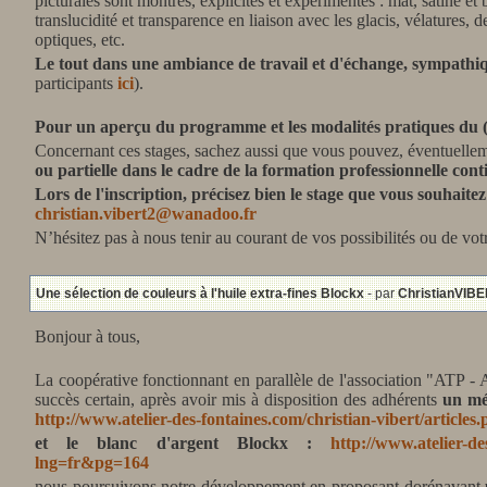
picturales sont montrés, explicités et expérimentés : mat, satiné et b
translucidité et transparence en liaison avec les glacis, vélatures,
optiques, etc.
Le tout dans une ambiance de travail et d'échange, sympathiqu
participants
ici
).
Pour un aperçu du programme et les modalités pratiques du (d
Concernant ces stages, sachez aussi que vous pouvez, éventuelle
ou partielle dans le cadre de la formation professionnelle cont
Lors de l'inscription, précisez bien le stage que vous souhaite
christian.vibert2@wanadoo.fr
N’hésitez pas à nous tenir au courant de vos possibilités ou de vo
Une sélection de couleurs à l'huile extra-fines Blockx
- par
ChristianVIB
Bonjour à tous,
La coopérative fonctionnant en parallèle de l'association "ATP - 
succès certain, après avoir mis à disposition des adhérents
un mé
http://www.atelier-des-fontaines.com/christian-vibert/articl
et le blanc d'argent Blockx :
http://www.atelier-de
lng=fr&pg=164
nous poursuivons notre développement en proposant dorénavant