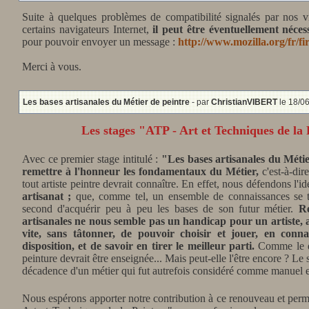
Suite à quelques problèmes de compatibilité signalés par nos vis
certains navigateurs Internet,
il peut être éventuellement néces
pour pouvoir envoyer un message :
http://www.mozilla.org/fr/fi
Merci à vous.
Les bases artisanales du Métier de peintre
- par
ChristianVIBERT
le 18/06
Les stages "ATP - Art et Techniques de la 
Avec ce premier stage intitulé :
"Les bases artisanales du Métie
remettre à l'honneur les fondamentaux du Métier,
c'est-à-dire
tout artiste peintre devrait connaître. En effet, nous défendons l'id
artisanat ;
que, comme tel, un ensemble de connaissances se tr
second d'acquérir peu à peu les bases de son futur métier.
Re
artisanales ne nous semble pas un handicap pour un artiste, a
vite, sans tâtonner, de pouvoir choisir et jouer, en conn
disposition, et de savoir en tirer le meilleur parti.
Comme le di
peinture devrait être enseignée... Mais peut-elle l'être encore ? Le s
décadence d'un métier qui fut autrefois considéré comme manuel et
Nous espérons apporter notre contribution à ce renouveau et perme