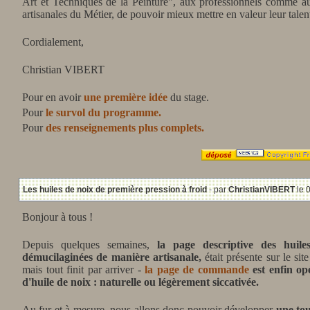
Art et Techniques de la Peinture", aux professionnels comme au
artisanales du Métier, de pouvoir mieux mettre en valeur leur talent 
Cordialement,
Christian VIBERT
Pour en avoir
une première idée
du stage.
Pour
le survol du programme.
Pour
des renseignements plus complets.
Les huiles de noix de première pression à froid
- par
ChristianVIBERT
le 
Bonjour à tous !
Depuis quelques semaines,
la page descriptive des
huil
démucilaginées de manière artisanale,
était présente sur le sit
mais tout finit par arriver -
la page de commande
est enfin opé
d'huile de noix : naturelle ou légèrement siccativée.
Au fur et à mesure, nous allons donc pouvoir développer
une to