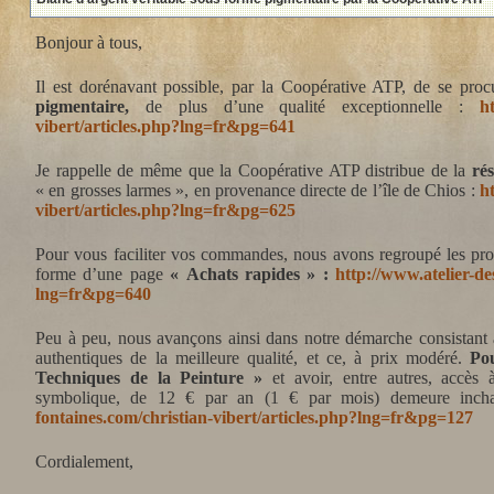
Bonjour à tous,
Il est dorénavant possible, par la Coopérative ATP, de se pro
pigmentaire,
de plus d’une qualité exceptionnelle :
h
vibert/articles.php?lng=fr&pg=641
Je rappelle de même que la Coopérative ATP distribue de la
rés
« en grosses larmes », en provenance directe de l’île de Chios :
h
vibert/articles.php?lng=fr&pg=625
Pour vous faciliter vos commandes, nous avons regroupé les prod
forme d’une page
« Achats rapides » :
http://www.atelier-de
lng=fr&pg=640
Peu à peu, nous avançons ainsi dans notre démarche consistant à
authentiques de la meilleure qualité, et ce, à prix modéré.
Po
Techniques de la Peinture »
et avoir, entre autres, accès 
symbolique, de 12 € par an (1 € par mois) demeure inc
fontaines.com/christian-vibert/articles.php?lng=fr&pg=127
Cordialement,