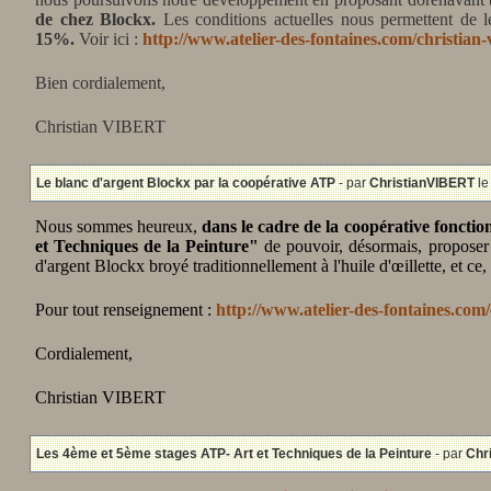
de chez Blockx.
Les conditions actuelles nous permettent de 
15%.
Voir ici :
http://www.atelier-des-fontaines.com/christian
Bien cordialement,
Christian VIBERT
Le blanc d'argent Blockx par la coopérative ATP
- par
ChristianVIBERT
le
Nous sommes heureux,
dans le cadre de la coopérative fonctio
et Techniques de la Peinture"
de pouvoir, désormais, proposer 
d'argent Blockx broyé traditionnellement à l'huile d'œillette, et c
Pour tout renseignement :
http://www.atelier-des-fontaines.com
Cordialement,
Christian VIBERT
Les 4ème et 5ème stages ATP- Art et Techniques de la Peinture
- par
Chr