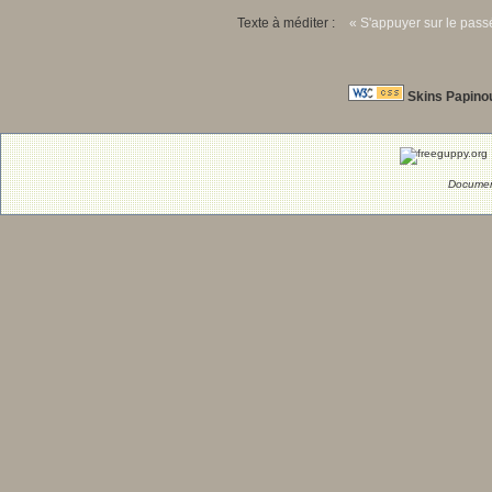
Texte à méditer :
« S'appuyer sur le passé
Skins Papino
Documen