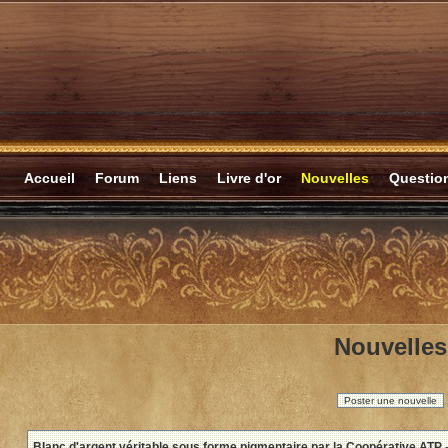
Accueil
Forum
Liens
Livre d'or
Nouvelles
Questi
Nouvelles
Poster une nouvelle
Blanc d'argent véritable sous forme pigmentaire par la Coopérative ATP