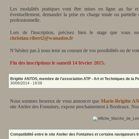
Les modalités pratiques vont être mises en ligne au fur 
éventuellement, demander la prise en charge totale ou partielle 
professionnelle.
Lors de l'inscription, précisez bien le stage que vous sou
christian.vibert2@wanadoo.fr
N’hésitez pas à nous tenir au courant de vos possibilités ou de vo
Fin des inscriptions le samedi 14 février 2015.
Brigitte ANTOS, membre de l'association ATP - Art et Techniques de la 
30/06/2014 - 19:08
Nous sommes heureux de vous annoncer que
Marie-Brigitte A
site Atelier des Fontaines, expose prochainement à Bordeaux. Nous
Compatibilité entre le site Atelier des Fontaines et certains navigateurs I