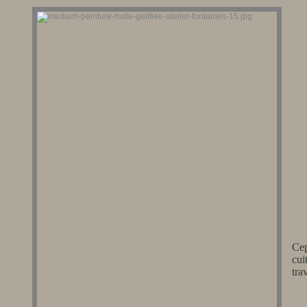
Cep
cui
tra