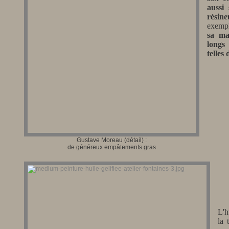
aussi
résine
exemp
sa mat
longs
telles
Gustave Moreau (détail) :
de généreux empâtements gras
L'h
la 