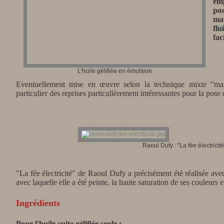
emp
po
mai
fl
fac
L'huile gélifiée en émulsion
Eventuellement mise en œuvre selon la technique mixte "mai
particulier des reprises particulièrement intéressantes pour la pose
Raoul Dufy : "La fée électricité"
"La fée électricité" de Raoul Dufy a précisément été réalisée av
avec laquelle elle a été peinte, la haute saturation de ses couleurs 
Ingrédients
Pour l'huile cuite gélifiée seule :