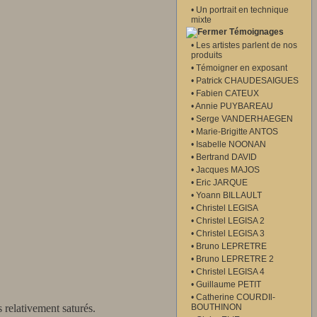
•
Un portrait en technique
mixte
Témoignages
•
Les artistes parlent de nos
produits
•
Témoigner en exposant
•
Patrick CHAUDESAIGUES
•
Fabien CATEUX
•
Annie PUYBAREAU
•
Serge VANDERHAEGEN
•
Marie-Brigitte ANTOS
•
Isabelle NOONAN
•
Bertrand DAVID
•
Jacques MAJOS
•
Eric JARQUE
•
Yoann BILLAULT
•
Christel LEGISA
•
Christel LEGISA 2
•
Christel LEGISA 3
•
Bruno LEPRETRE
•
Bruno LEPRETRE 2
•
Christel LEGISA 4
•
Guillaume PETIT
•
Catherine COURDIl-
s relativement saturés.
BOUTHINON