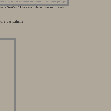
liane
"Reflets
"
Huile sur toile tendue sur châssis
oré par Liliane.