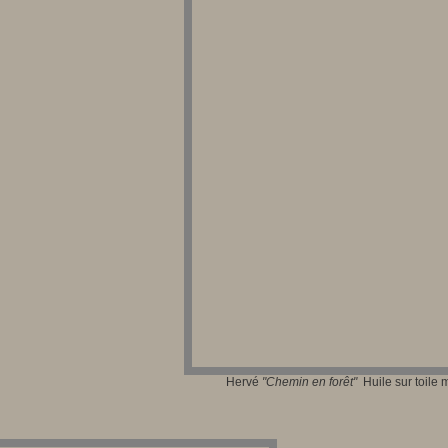
Hervé
"Chem
in en forêt"
Huile sur toile 