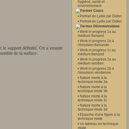
hygiène, santé et
environnement
Cours
•
Portrait de Lydie par Didier
•
Portrait de Lydie par Didier
Démonstrations
•
Work in progress 1a au
médium flamand
•
Work in progress 1b à
l'émulsion flamande
 le support définitif. On a ensuite
•
Work in progress 1c au
nsemble de la surface.
médium flamand
•
Work in progress 2a au
médium vénitien
•
Work in progress 2b à
l'émulsion vénitienne
•
Nature morte à la
technique mixte 3a
•
Nature morte à la
technique mixte 3b
•
Nature morte à la
technique mixte 3c
•
Nature morte à la
technique mixte 3d
•
Ebauche d'une figure à la
technique mixte
•
Un tableau en technique
mixte