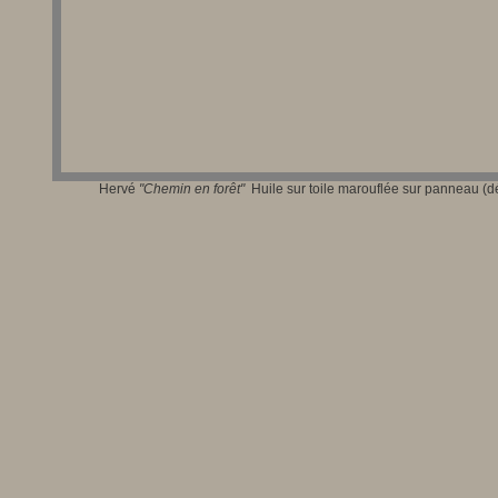
Hervé
"Chem
in en forêt"
Huile sur toile marouflée sur panneau (dé