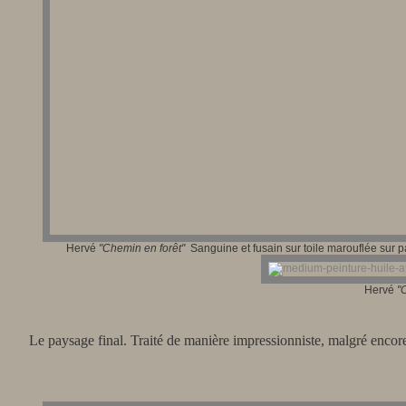
Hervé
"Chem
in en forêt"
Sanguine et fusain sur toile marouflée sur 
Hervé
"
Le paysage final. Traité de manière impressionniste, malgré encor