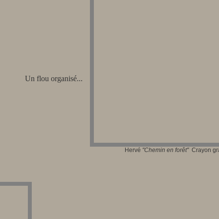
Un flou organisé...
Hervé
"Chem
in en forêt"
Crayon grap