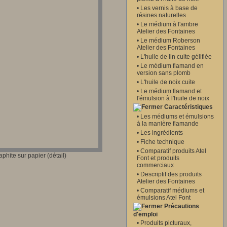
•
Les vernis à base de
résines naturelles
•
Le médium à l'ambre
Atelier des Fontaines
•
Le médium Roberson
Atelier des Fontaines
•
L'huile de lin cuite gélifiée
•
Le médium flamand en
version sans plomb
•
L'huile de noix cuite
•
Le médium flamand et
l'émulsion à l'huile de noix
Caractéristiques
•
Les médiums et émulsions
à la manière flamande
•
Les ingrédients
•
Fiche technique
•
Comparatif produits Atel
hite sur papier (détail)
Font et produits
commerciaux
•
Descriptif des produits
Atelier des Fontaines
•
Comparatif médiums et
émulsions Atel Font
Précautions
d'emploi
•
Produits picturaux,