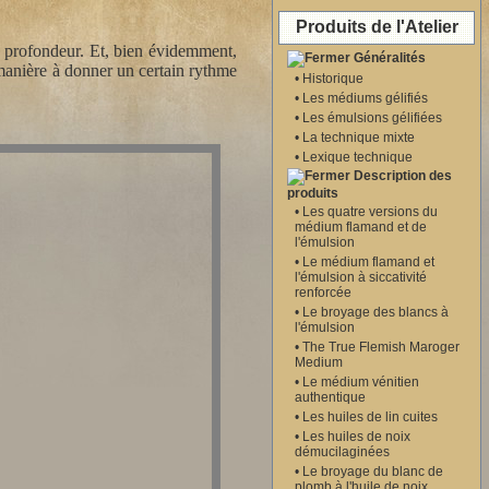
Produits de l'Atelier
e profondeur. Et, bien évidemment,
Généralités
 manière à donner un certain rythme
•
Historique
•
Les médiums gélifiés
•
Les émulsions gélifiées
•
La technique mixte
•
Lexique technique
Description des
produits
•
Les quatre versions du
médium flamand et de
l'émulsion
•
Le médium flamand et
l'émulsion à siccativité
renforcée
•
Le broyage des blancs à
l'émulsion
•
The True Flemish Maroger
Medium
•
Le médium vénitien
authentique
•
Les huiles de lin cuites
•
Les huiles de noix
démucilaginées
•
Le broyage du blanc de
plomb à l'huile de noix