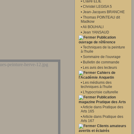
•
Claire ELIE
•
Christel LEGISA 5
•
Jean-Jacques BRANCHE
•
Thomas POINTEAU dit
Madkow
•
Ali BOUHALI
•
Jean YANSAUD
Publication
ouvrage de référence
•
Techniques de la peinture
à l'huile
•
Sommaire de l'ouvrage
•
Bulletin de commande
•
Les avis des lecteurs
Cahiers de
l'Académie Anquetin
•
Les médiums des
techniques à l'huile
•
L'hypocrisie culturelle
Publication
magazine Pratique des Arts
•
Article dans Pratique des
Arts 165
•
Article dans Pratique des
Arts 167
Clients amateurs
avertis et éclairés