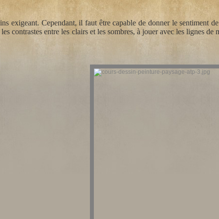
ns exigeant. Cependant, il faut être capable de donner le sentiment d
es contrastes entre les clairs et les sombres, à jouer avec les lignes de