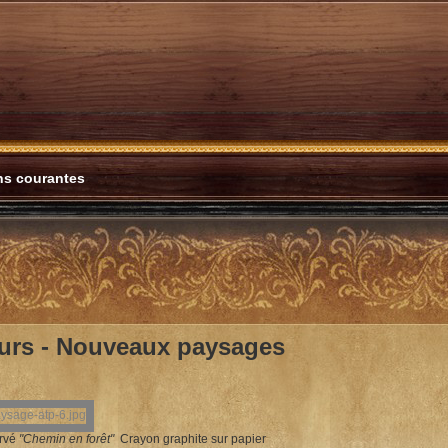
ons courantes
urs -
Nouveaux paysages
rvé
"Chemin en forêt"
Crayon graphite sur papier