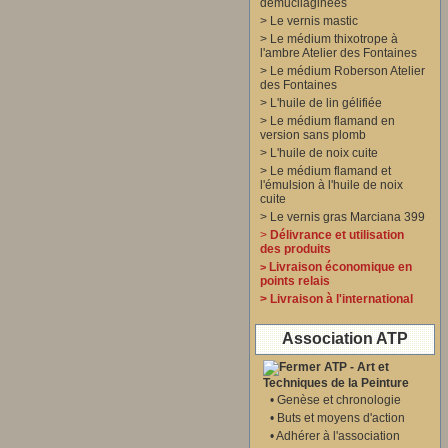
démucilaginées
>
Le vernis mastic
>
Le médium thixotrope à
l'ambre Atelier des Fontaines
>
Le médium Roberson Atelier
des Fontaines
>
L'huile de lin gélifiée
>
Le médium flamand en
version sans plomb
>
L'huile de noix cuite
>
Le médium flamand et
l'émulsion à l'huile de noix
cuite
>
Le vernis gras Marciana 399
>
Délivrance et utilisation
des produits
Livraison économique en
>
points relais
>
Livraison à l'international
Association ATP
ATP - Art et
Techniques de la Peinture
•
Genèse et chronologie
•
Buts et moyens d'action
•
Adhérer à l'association