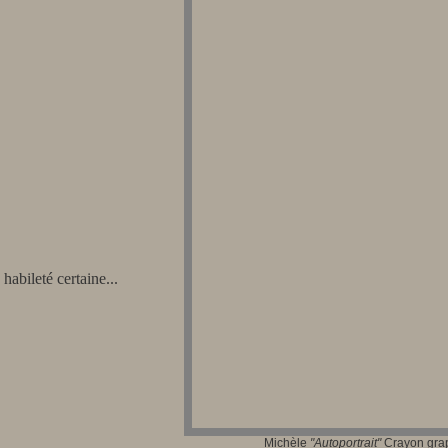
 habileté certaine
...
Michèle
"Autoportrait"
Crayon graph