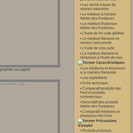
•
Les vernis à base de
résines naturelles
•
Le médium à l'ambre
Atelier des Fontaines
•
Le médium Roberson
Atelier des Fontaines
•
L'huile de lin cuite gélifiée
•
Le médium flamand en
version sans plomb
•
L'huile de noix cuite
•
Le médium flamand et
l'émulsion à l'huile de noix
Caractéristiques
•
Les médiums et émulsions
raphite sur papier
à la manière flamande
•
Les ingrédients
•
Fiche technique
•
Comparatif produits Atel
Font et produits
commerciaux
•
Descriptif des produits
Atelier des Fontaines
•
Comparatif médiums et
émulsions Atel Font
Précautions
d'emploi
•
Produits picturaux,