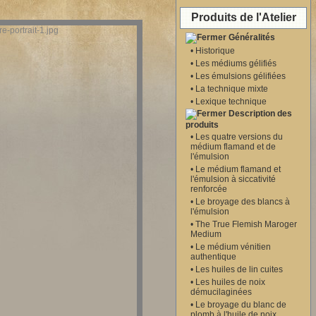
Produits de l'Atelier
Généralités
•
Historique
•
Les médiums gélifiés
•
Les émulsions gélifiées
•
La technique mixte
•
Lexique technique
Description des
produits
•
Les quatre versions du
médium flamand et de
l'émulsion
•
Le médium flamand et
l'émulsion à siccativité
renforcée
•
Le broyage des blancs à
l'émulsion
•
The True Flemish Maroger
Medium
•
Le médium vénitien
authentique
•
Les huiles de lin cuites
•
Les huiles de noix
démucilaginées
•
Le broyage du blanc de
plomb à l'huile de noix