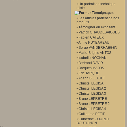
•
Un portrait en technique
mixte
Témoignages
•
Les artistes parlent de nos
produits
•
Témoigner en exposant
•
Patrick CHAUDESAIGUES
•
Fabien CATEUX
•
Annie PUYBAREAU
•
Serge VANDERHAEGEN
•
Marie-Brigitte ANTOS
•
Isabelle NOONAN
•
Bertrand DAVID
•
Jacques MAJOS
•
Eric JARQUE
•
Yoann BILLAULT
•
Christel LEGISA
•
Christel LEGISA 2
•
Christel LEGISA 3
•
Bruno LEPRETRE
•
Bruno LEPRETRE 2
•
Christel LEGISA 4
•
Guillaume PETIT
•
Catherine COURDIl-
BOUTHINON
c...