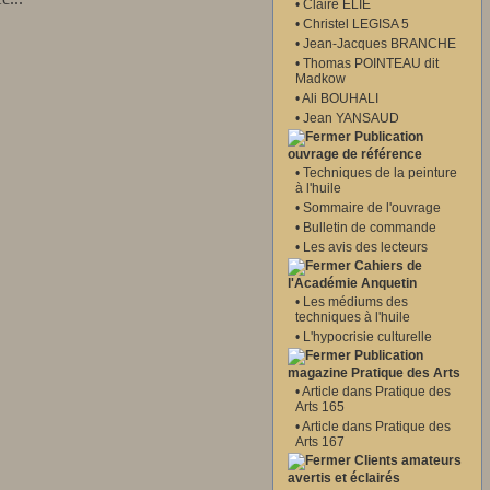
•
Claire ELIE
•
Christel LEGISA 5
•
Jean-Jacques BRANCHE
•
Thomas POINTEAU dit
Madkow
•
Ali BOUHALI
•
Jean YANSAUD
Publication
ouvrage de référence
•
Techniques de la peinture
à l'huile
•
Sommaire de l'ouvrage
•
Bulletin de commande
•
Les avis des lecteurs
Cahiers de
l'Académie Anquetin
•
Les médiums des
techniques à l'huile
•
L'hypocrisie culturelle
Publication
magazine Pratique des Arts
•
Article dans Pratique des
Arts 165
•
Article dans Pratique des
Arts 167
Clients amateurs
avertis et éclairés