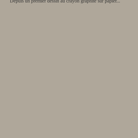
Depuis un premier dessin au crayon graphite sur papier...