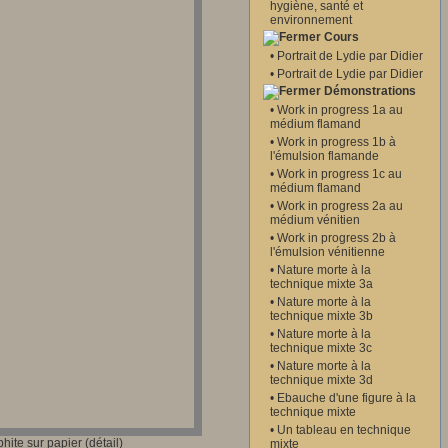
hygiène, santé et
environnement
Cours
•
Portrait de Lydie par Didier
•
Portrait de Lydie par Didier
Démonstrations
•
Work in progress 1a au
médium flamand
•
Work in progress 1b à
l'émulsion flamande
•
Work in progress 1c au
médium flamand
•
Work in progress 2a au
médium vénitien
•
Work in progress 2b à
l'émulsion vénitienne
•
Nature morte à la
technique mixte 3a
•
Nature morte à la
technique mixte 3b
•
Nature morte à la
technique mixte 3c
•
Nature morte à la
technique mixte 3d
•
Ebauche d'une figure à la
technique mixte
•
Un tableau en technique
ite sur papier (détail)
mixte