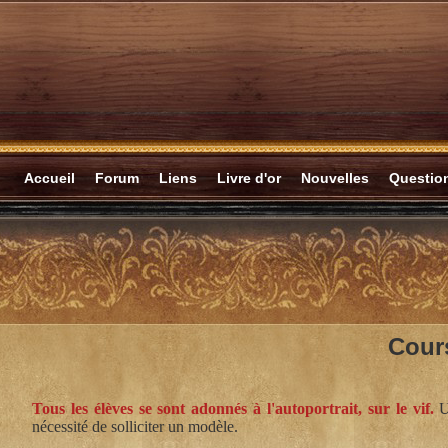
Accueil
Forum
Liens
Livre d'or
Nouvelles
Questi
Cour
Tous les élèves se sont adonnés à l'autoportrait, sur le vif.
Un
nécessité de solliciter un modèle.