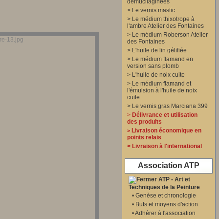
démucilaginées
>
Le vernis mastic
>
Le médium thixotrope à
l'ambre Atelier des Fontaines
>
Le médium Roberson Atelier
des Fontaines
>
L'huile de lin gélifiée
>
Le médium flamand en
version sans plomb
>
L'huile de noix cuite
>
Le médium flamand et
l'émulsion à l'huile de noix
cuite
>
Le vernis gras Marciana 399
>
Délivrance et utilisation
des produits
Livraison économique en
>
points relais
>
Livraison à l'international
Association ATP
ATP - Art et
Techniques de la Peinture
•
Genèse et chronologie
•
Buts et moyens d'action
•
Adhérer à l'association