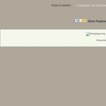
Texte à méditer :
« S'appuyer sur le passé
Skins Papino
Documen