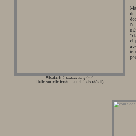
Ma
de
do
l'
mé
"cl
ci 
av
tra
pou
Elisabeth
"L'oiseau tempête"
Huile sur toile tendue sur châssis (détail)