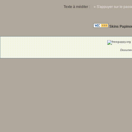
Texte à méditer :
« S'appuyer sur le passé
Skins Papino
Documen