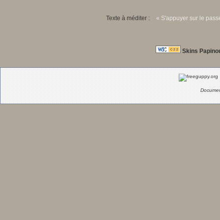
Texte à méditer :
« S'appuyer sur le passé
Skins Papino
Documen