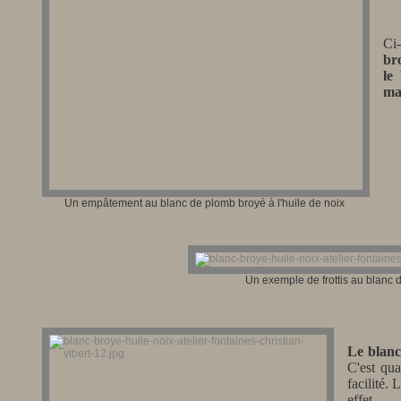
Ci
bro
le
mal
Un empâtement au blanc de plomb broyé à l'huile de noix
Un exemple de frottis au b
lanc 
Le blanc
C'est qua
facilité.
effet.