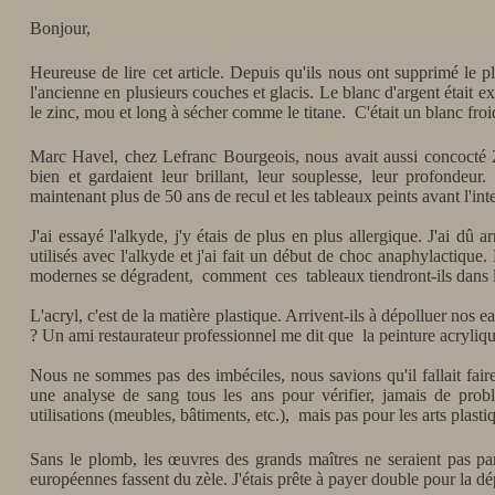
Bonjour,
Heureuse de lire cet article. Depuis qu'ils nous ont supprimé le pl
l'ancienne en plusieurs couches et glacis. Le blanc d'argent était ex
le zinc, mou et long à sécher comme le titane. C'était un blanc fro
Marc Havel, chez Lefranc Bourgeois, nous avait aussi concocté 2
bien et gardaient leur brillant, leur souplesse, leur profondeur. 
maintenant plus de 50 ans de recul et les tableaux peints avant l'i
J'ai essayé l'alkyde, j'y étais de plus en plus allergique. J'ai dû 
utilisés avec l'alkyde et j'ai fait un début de choc anaphylactiqu
modernes se dégradent, comment ces tableaux tiendront-ils dans l
L'acryl, c'est de la matière plastique. Arrivent-ils à dépolluer nos 
? Un ami restaurateur professionnel me dit que la peinture acrylique
Nous ne sommes pas des imbéciles, nous savions qu'il fallait faire a
une analyse de sang tous les ans pour vérifier, jamais de pro
utilisations (meubles, bâtiments, etc.), mais pas pour les arts plasti
Sans le plomb, les œuvres des grands maîtres ne seraient pas par
européennes fassent du zèle. J'étais prête à payer double pour la dé