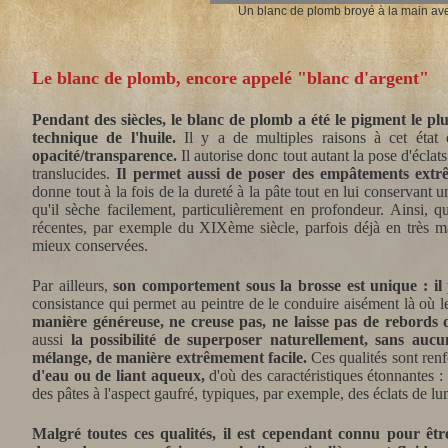
Un blanc de plomb broyé à la main avec
Le blanc de plomb, encore appelé "blanc d'argent"
Pendant des siècles, le blanc de plomb a été le pigment le plu
technique de l'huile.
Il y a de multiples raisons à cet état 
opacité/transparence.
Il autorise donc tout autant la pose d'écla
translucides.
Il permet aussi de poser des empâtements extr
donne tout à la fois de la dureté à la pâte tout en lui conservant u
qu'il sèche facilement, particulièrement en profondeur. Ainsi, 
récentes, par exemple du XIXème siècle, parfois déjà en très ma
mieux conservées.
Par ailleurs,
son comportement sous la brosse est unique :
il
consistance qui permet au peintre de le conduire aisément là où le
manière généreuse, ne creuse pas, ne laisse pas de rebords d
aussi
la
possibilité de superposer naturellement, sans aucun
mélange, de manière extrêmement facile.
Ces qualités sont renf
d'eau ou de liant aqueux,
d'où des caractéristiques étonnantes : 
des pâtes à l'aspect gaufré, typiques, par exemple, des éclats de l
Malgré toutes ces qualités, il est cependant connu pour êtr