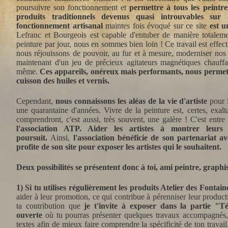
poursuivre son fonctionnement et
permettre à tous les peintre
produits traditionnels devenus quasi introuvables sur
fonctionnement artisanal
maintes fois évoqué sur ce site
est u
Lefranc et Bourgeois est capable d'entuber de manière totalemen
peinture par jour, nous en sommes bien loin ! Ce travail est eff
nous réjouissons de pouvoir, au fur et à mesure, moderniser nos
maintenant d'un jeu de précieux agitateurs magnétiques chauffan
même.
Ces appareils, onéreux mais performants, nous permet
cuisson des huiles et vernis.
Cependant,
nous connaissons les aléas de la vie d'artiste
pour l
une quarantaine d'années. Vivre de la peinture est, certes, exal
comprendront, c'est aussi, très souvent, une galère ! C'est entr
l'association ATP. Aider les artistes à montrer leurs 
poursuit.
Ainsi,
l'association bénéficie de son partenariat av
profite de son site pour exposer les artistes qui le souhaitent.
Deux possibilités se présentent donc à toi, ami peintre, graphi
1) Si tu utilises régulièrement les produits Atelier des Fontain
aider à leur promotion, ce qui contribue à pérenniser leur produc
ta contribution que
je t'invite à exposer dans la partie "T
ouverte
où tu pourras présenter quelques travaux accompagnés
textes afin de mieux faire comprendre la spécificité de ton travail