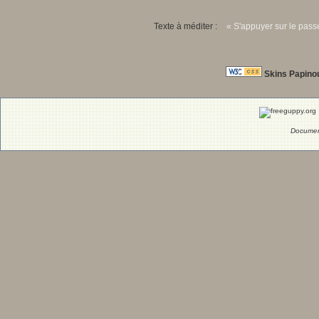
Texte à méditer :
« S'appuyer sur le passé
Skins Papino
Documen