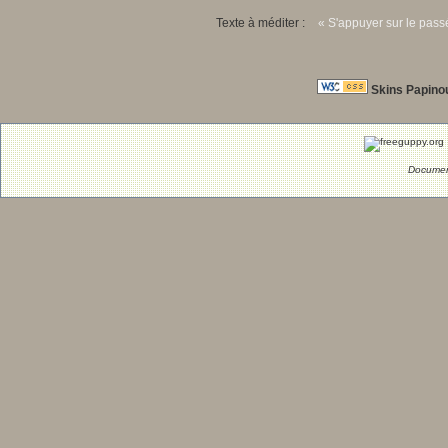
Texte à méditer :
« S'appuyer sur le passé
Skins Papino
Documen