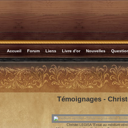
Accueil
Forum
Liens
Livre d'or
Nouvelles
Questi
Témoignages -
Chris
Christel LEGISA
"Essai
au médium véni