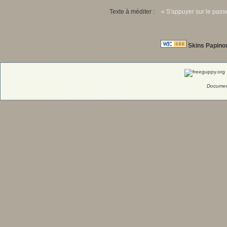
Texte à méditer :
« S'appuyer sur le passé
Skins Papino
Documen