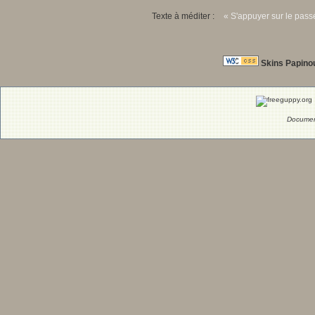
Texte à méditer :
« S'appuyer sur le passé
Skins Papino
Documen