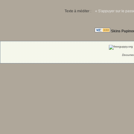
Texte à méditer :
« S'appuyer sur le passé
Skins Papino
Documen