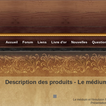
Accueil
Forum
Liens
Livre d'or
Nouvelles
Questi
Description des produits -
Le médium 
Le médium et l'émulsion f
Présentation