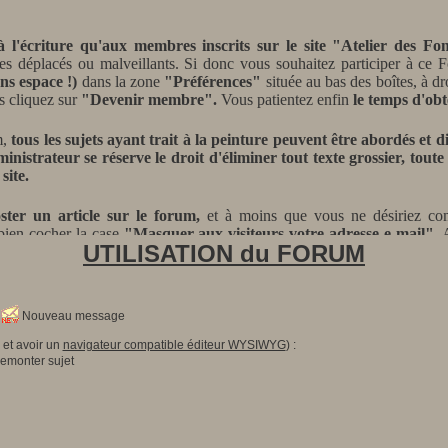
e à l'écriture qu'aux membres inscrits sur le site "Atelier des Fon
es déplacés ou malveillants. Si donc vous souhaitez participer à ce Fo
ns espace !)
dans la zone
"Préférences"
située au bas des boîtes, à dr
s cliquez sur
"Devenir membre".
Vous patientez enfin
le temps d'ob
m,
tous les sujets ayant trait à la peinture peuvent être abordés et d
inistrateur se réserve le droit d'éliminer tout texte grossier, tout
site.
ster un article sur le forum,
et
à moins que vous ne désiriez co
 bien cocher la case
"Masquer aux visiteurs votre adresse e-mail"
. 
UTILISATION du FORUM
et nul ne pourra y avoir accès hormis vous-même.
!
Nouveau message
et avoir un
navigateur compatible éditeur WYSIWYG
) :
monter sujet
ment être nécessaire de
télécharger le navigateur "Firefox"
pour 
fox/new/
.
En particulier, sans que nous puissions l'expliquer, l'écriture 
vigateur Google Chrome.