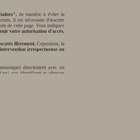
taines",
de manière à éviter la
rum, il est nécessaire d'inscrire
oite de cette page. Vous indiquez
tenir
votre autorisation d'accès.
iscutés librement.
Cependant, la
e intervention irrespectueuse ou
mmuniquer directement avec un
Ainsi,
vos identifiants et adresses
pouvoir envoyer un message :
sur le Forum Atelier des Fontaines