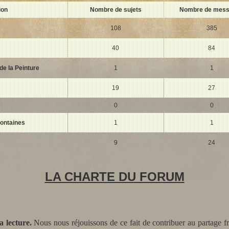
ion
Nombre de sujets
Nombre de mes
108
385
40
84
de la Peinture
1
1
19
27
0
0
Fontaines
1
1
9
24
LA CHARTE DU FORUM
a lecture.
Nous nous réjouissons de ce fait de contribuer au partage fr