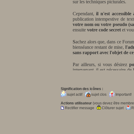
sur les techniques picturales.
Cependant,
il n'est accessibl
publication intempestive de text
votre nom ou votre pseudo (sa
ensuite
votre code secret
et vou
S
achez alors que, dans ce Foru
bienséance restant de mise,
l'adm
sans rapport avec l'objet de ce 
Par ailleurs,
si vous désirez
po
intervenant, il est nécessaire de
mail seront totalement protégés 
Bons échanges !
Signification des icônes :
sujet actif
sujet clos
Important
Christian VIBERT
Actions utilisateur
(vous devez être membre 
Rectifier message
Clôturer sujet
Re
A noter qu'il peut éventuelle
http://www.mozilla.org/fr/fire
semble incompatible avec le na