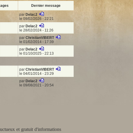
sages
Dernier message
par
Delac2
le 09/02/2026 - 22:21
par
Delac2
le 28/02/2024 - 11:26
par
ChristianVIBERT
le 01/02/2014 - 17:39
par
Delac2
le 01/10/2025 - 22:13
par
ChristianVIBERT
le 04/01/2014 - 23:29
par
Delac2
le 09/08/2021 - 20:54
uctueux et gratuit d'informations