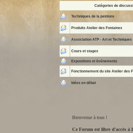
Catégories de discuss
Techniques de la peinture
Produits Atelier des Fontaines
Association ATP - Art et Techniques 
Cours et stages
Expositions et événements
Fonctionnement du site Atelier des 
Idées en débat
Bienvenue à tous !
Ce Forum est libre d'accès à l