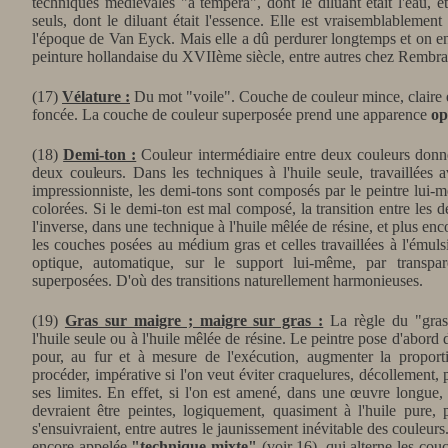
techniques médiévales "a tempera", dont le diluant était l'eau, et
seuls, dont le diluant était l'essence. Elle est vraisemblablemen
l'époque de Van Eyck. Mais elle a dû perdurer longtemps et on en 
peinture hollandaise du XVIIème siècle, entre autres chez Rembra
(17)
Vélature :
Du mot "voile". Couche de couleur mince, claire e
foncée. La couche de couleur superposée prend une apparence
op
(18)
Demi-ton :
Couleur intermédiaire entre deux couleurs donnée
deux couleurs. Dans les techniques à l'huile seule, travaillées
impressionniste, les demi-tons sont composés par le peintre lui-m
colorées. Si le demi-ton est mal composé, la transition entre les
l'inverse, dans une technique à l'huile mêlée de résine, et plus en
les couches posées au médium gras et celles travaillées à l'émul
optique, automatique, sur le support lui-même, par transpa
superposées. D'où des transitions naturellement harmonieuses.
(19)
Gras sur maigre ; maigre sur gras :
La règle du "gras
l'huile seule ou à l'huile mêlée de résine. Le peintre pose d'abord
pour, au fur et à mesure de l'exécution, augmenter la proport
procéder, impérative si l'on veut éviter craquelures, décollement, 
ses limites. En effet, si l'on est amené, dans une œuvre longue, 
devraient être peintes, logiquement, quasiment à l'huile pure,
s'ensuivraient, entre autres le jaunissement inévitable des couleur
encore appelée
"technique mixte"
(voir 16), qui alterne les couc