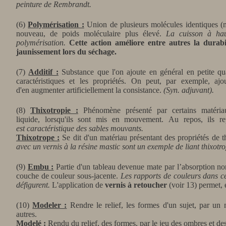
peinture de Rembrandt.
(6)
Polymérisation :
Union de plusieurs molécules identiques (m
nouveau, de poids moléculaire plus élevé.
La cuisson à ha
polymérisation.
Cette action améliore entre autres la durabi
jaunissement lors du séchage.
(7)
Additif :
Substance que l'on ajoute en général en petite qu
caractéristiques et les propriétés. On peut, par exemple, aj
d'en augmenter artificiellement la consistance.
(Syn. adjuvant).
(8)
Thixotropie :
Phénomène présenté par certains matériaux
liquide, lorsqu'ils sont mis en mouvement. Au repos, ils rep
est caractéristique des sables mouvants.
Thixotrope :
Se dit d'un matériau présentant des propriétés de t
avec un vernis à la résine mastic sont un exemple de liant thixotro
(9)
Embu :
Partie d'un tableau devenue mate par l’absorption no
couche de couleur sous-jacente.
Les rapports de couleurs dans ce
défigurent.
L'application de
vernis à retoucher
(voir 13) permet, e
(10)
Modeler :
Rendre le relief, les formes d'un sujet, par un 
autres.
Modelé :
Rendu du relief, des formes, par le jeu des ombres et de