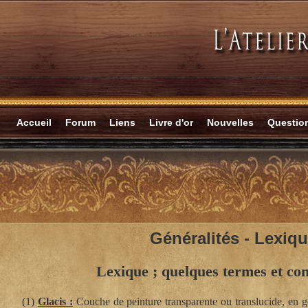
Accueil
Forum
Liens
Livre d'or
Nouvelles
Questi
Généralités -
Lexiqu
Lexique ; quelques termes et co
(1)
Glacis :
Couche de peinture transparente ou translucide, en g