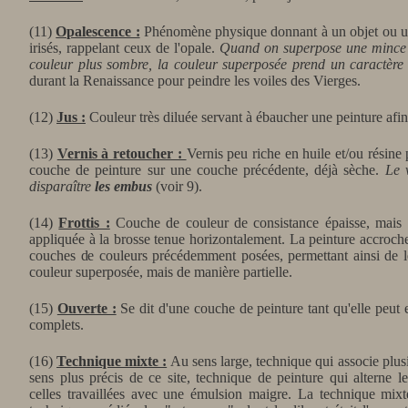
(11)
Opalescence :
Phénomène physique donnant à un objet ou une s
irisés, rappelant ceux de l'opale.
Quand on superpose une mince c
couleur plus sombre, la couleur superposée prend un caractère 
durant
la Renaissance pour peindre les voiles des Vierges.
(12)
Jus :
Couleur très diluée servant à ébaucher une peinture afin
(13)
Vernis à retoucher :
Vernis peu riche en huile et/ou résine
couche de peinture sur une couche précédente, déjà sèche.
Le 
disparaître
les embus
(voir 9).
(14)
Frottis :
Couche de couleur de consistance épaisse, mais 
appliquée à la brosse tenue horizontalement. La peinture accroche
couches de couleurs précédemment posées, permettant ainsi de les
couleur superposée, mais de manière partielle.
(15)
Ouverte :
Se dit d'une couche de peinture tant qu'elle peut e
complets.
(16)
Technique mixte :
Au sens large, technique qui associe plusie
sens plus précis de ce site, technique de peinture qui alterne
celles travaillées avec une émulsion maigre. La technique mixte