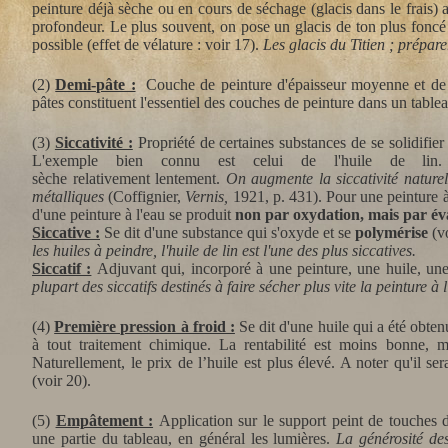
peinture déjà sèche ou en cours de séchage (glacis dans le frais) a
profondeur. Le plus souvent, on pose un glacis de ton plus foncé 
possible (effet de vélature : voir 17).
Les glacis du Titien ; prépare
(2)
Demi-pâte :
Couche de peinture d'épaisseur moyenne et de co
pâtes constituent l'essentiel des couches de peinture dans un tablea
(3)
Siccativité :
Propriété de certaines substances de se solidifie
L'exemple bien connu est celui de l'huile de lin.
sèche relativement lentement.
On augmente la siccativité naturel
métalliques
(Coffignier,
Vernis,
1921, p. 431). Pour une peinture à
d'une peinture à l'eau se produit
non par oxydation, mais par év
Siccative :
Se dit d'une substance qui s'oxyde et se
polymérise
(vo
les huiles à peindre, l'huile de lin est l'une des plus siccatives.
Siccatif :
Adjuvant qui, incorporé à une peinture, une huile, une 
plupart des siccatifs destinés à faire sécher plus vite la peinture à
(4)
Première pression à froid :
Se dit d'une huile qui a été obten
à tout traitement chimique. La rentabilité est moins bonne, ma
Naturellement, le prix de l’huile est plus élevé. A noter qu'il s
(voir 20).
(5)
Empâtement :
Application sur le support peint de touches d
une partie du tableau, en général les lumières.
La générosité des