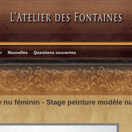
r
Nouvelles
Questions courantes
 nu féminin -
Stage peinture modèle nu