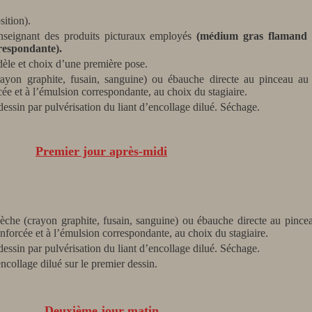
sition).
enseignant des produits picturaux employés
(médium gras flamand 
rrespondante).
dèle et choix d’une première pose.
ayon graphite, fusain, sanguine) ou ébauche directe au pinceau a
cée et à l’émulsion correspondante, au choix du stagiaire.
essin par pulvérisation du liant d’encollage dilué. Séchage.
Premier jour après-midi
èche (crayon graphite, fusain, sanguine) ou ébauche directe au pinc
 renforcée et à l’émulsion correspondante, au choix du stagiaire.
essin par pulvérisation du liant d’encollage dilué. Séchage.
ncollage dilué sur le premier dessin.
Deuxième jour matin