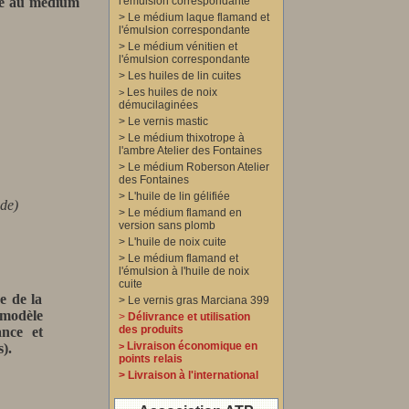
xte au médium
l'émulsion correspondante
>
Le médium laque flamand et
l'émulsion correspondante
>
Le médium vénitien et
l'émulsion correspondante
>
Les huiles de lin cuites
Les huiles de noix
>
démucilaginées
>
Le vernis mastic
>
Le médium thixotrope à
l'ambre Atelier des Fontaines
>
Le médium Roberson Atelier
des Fontaines
>
L'huile de lin gélifiée
de)
>
Le médium flamand en
version sans plomb
>
L'huile de noix cuite
>
Le médium flamand et
l'émulsion à l'huile de noix
cuite
e de la
>
Le vernis gras Marciana 399
 modèle
>
Délivrance et utilisation
des produits
ance et
Livraison économique en
).
>
points relais
>
Livraison à l'international