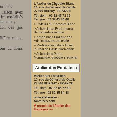
L'Atelier du Chevalet Blanc
surface ;
10, rue du Général de Gaulle
27300 Bernay - FRANCE
 liaison avec
Tél. dom : 02 32 45 72 69
 les modalités
Tél. pro : 02 32 45 84 48
âtements ;
>
L'Atelier du Chevalet Blanc
tion des gris
>
Article dans l'Eveil, journal
de Haute-Normandie
>
Article dans Pratique des
différenciation
Arts, magazine bimestriel
>
Modèle vivant dans l'Eveil,
ions du corps
journal de Haute-Normandie
>
Article dans Paris-
Normandie, quotidien régional
Atelier des Fontaines
Atelier des Fontaines
10, rue du Général de Gaulle
27300 BERNAY - FRANCE
Tél. dom : 02 32 45 72 69
Tél. pro : 02 32 45 84 48
www.atelier-des-
fontaines.com
A propos de l'Atelier des
Fontaines >>