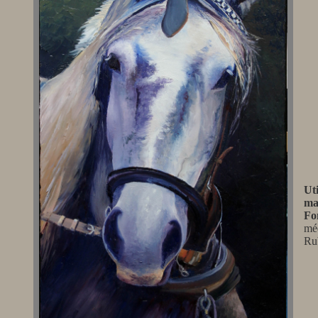
Uti
ma
Fo
mé
Ru