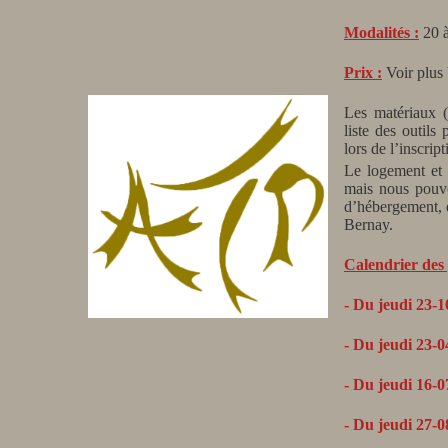
Modalités :
20 à
Prix :
Voir plus 
Les matériaux (
liste des outils
lors de l’inscrip
Le logement et l
mais nous pouvo
d’hébergement, d
Bernay.
Calendrier des 
-
Du jeudi
23-1
- Du jeudi 23-
- Du jeudi 16-
- Du jeudi 27-