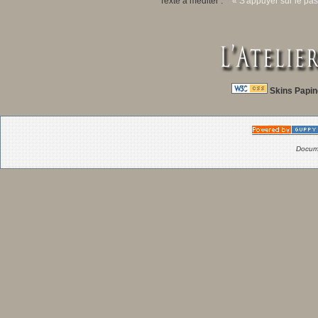
Texte à méditer :
« S'appuyer sur le pas
Skins Papin
Docum