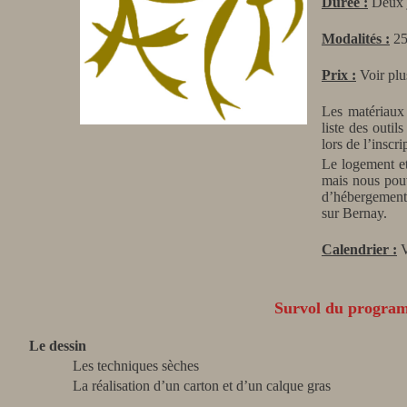
Durée :
Deux j
Modalités :
25
Prix :
Voir plu
Les matériaux 
liste des outil
lors de l’inscr
Le logement et
mais nous pouv
d’hébergement,
sur Bernay.
Calendrier :
V
Survol du program
Le dessin
Les techniques sèches
La réalisation d’un carton et d’un calque gras