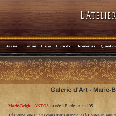
Accueil
Forum
Liens
Livre d'or
Nouvelles
Questi
Galerie d'Art -
Marie-B
Marie-Brigitte ANTOS
est née à Bordeaux en 1951.
Très jeune, elle suit les cours d’arts graphiques à Bordeaux, puis 