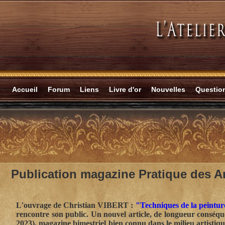
Accueil
Forum
Liens
Livre d'or
Nouvelles
Questi
Publication magazine Pratique des Art
L'ouvrage de Christian VIBERT :
"Techniques de la peinture
rencontre son public. Un nouvel article, de longueur conséqu
2023), magazine bimestriel bien connu dans le milieu artisti