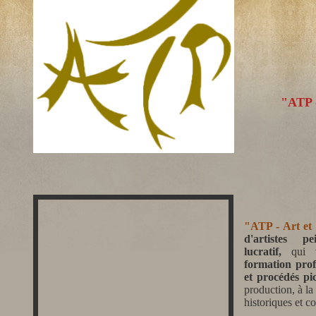
"ATP -
"ATP - Art et 
d'artistes p
lucratif,
qui
formation prof
et procédés pi
production, à la
historiques et c