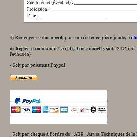
Site Internet (éventuel) : ______________________
Profession : _________________________________
Date : ___________________________
3) Re
nvoyer ce document, par courriel et en pièce jointe, à
ch
4) Régler le montant de la cotisation annuelle, soit 12 €
(somm
l'adhésion).
- Soit par paiement Paypal
- Soit
par chèque à l'ordre de "
ATP - Art et Techniques de la