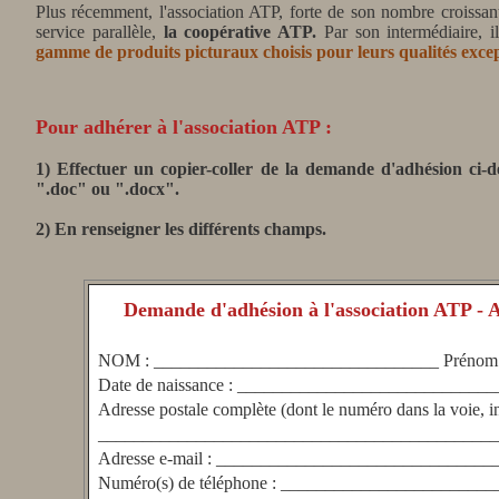
Plus récemment, l'association ATP, forte de son nombre croissant 
service parallèle,
la coopérative ATP.
Par son intermédiaire, i
gamme de produits picturaux choisis pour leurs qualités excep
Pour a
dhérer à l'association ATP :
1) E
ffectuer un copier-coller de la demande d'adhésion ci
".doc" ou ".docx".
2) En r
enseigner les différents champs.
Demande d'adhésion à l'association ATP - A
NOM : ________________________________ Prénom
Date de naissance : _____________________________
Adresse postale complète (dont le numéro dans la voie,
_____________________________________________
Adresse e-mail : ______________________________
Numéro(s) de téléphone : ______________________