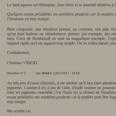
Le liant aqueux est filmogène. Son choix et sa quantité relatives à l
Quelques essais préalables me semblent prudents car la matière p
l'émulsion est trop maigre.
Bien composée, une émulsion permet, au contraire, une pâte résis
qu'un liant huileux ou oléorésineux, permet, par exemple, des e
bien. Ceux de Rembrandt en sont un magnifique exemple. Cepen
support rigide qu'à un support trop souple. On ne redira jamais asse
Cordialement,
Christian VIBERT
Réaction n°3
par
JHell
le 13/07/2017 - 18:58
Au très peu d'essais effectués, il me semble qu'il faut faire attentio
pigments. Comme il n'y a pas de colle, d'huile comme on pourrait e
tenir les pigments ensemble c'est l'huile (et la résine) de l'émulsi
essais préalables me semblent prudents car la matière peut être frag
trop maigre.
Me semble t-il.