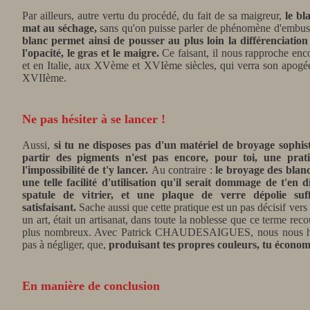
Par ailleurs, autre vertu du procédé, du fait de sa maigreur,
le bl
mat au séchage,
sans qu'on puisse parler de phénomène d'embus p
blanc permet ainsi de pousser au plus loin la différenciation
l'opacité, le gras et le maigre.
Ce faisant, il nous rapproche enco
et en Italie, aux XVème et XVIème siècles, qui verra son apogée
XVIIème.
Ne pas hésiter à se lancer !
Aussi,
si tu ne disposes pas d'un matériel de broyage sophist
partir des pigments n'est pas encore, pour toi, une pra
l'impossibilité de t'y lancer.
Au contraire :
le broyage des blancs
une telle facilité d'utilisation qu'il serait dommage de t'en
spatule de vitrier, et une plaque de verre dépolie suf
satisfaisant.
Sache aussi que cette pratique est un pas décisif vers 
un art, était un artisanat, dans toute la noblesse que ce terme rec
plus nombreux. Avec Patrick CHAUDESAIGUES, nous nous honoro
pas à négliger, que,
produisant tes propres couleurs, tu économ
En manière de conclusion