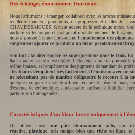
Des échanges éminemment fructueux
Nous l'affirmions : échanger, collaborer avec les artistes utilisat
meilleure manière, pour nous, de progresser et d'aller de l'ava
CHAUDESAIGUES, fervent adepte de la technique mixte, toujour
parfaire sa technique et pratiquant quotidiennement le broyage,
nous a poussé à tenter nous-même
l'empâtement des pigments b
simplement ajouter ce produit à un blanc préalablement broyé 
Son but : faciliter encore les superpositions dans le frais.
En e
liant aqueux, sa prise est rapide. L'idée était donc de pousser l
même épaisse, et l'empâtement des pigments demandant de préférenc
:
les blancs s'empâtent très facilement à l'émulsion avec un si
ne nécessitant pas de manière obligatoire le recours à la m
quelques coups de molette affinent encore le résultat mais, en
d'essence de térébenthine, si nécessaire, suffisent à fluidifier légèr
parfaire son homogénéité.
Caractéristiques d'un blanc broyé uniquement à l'ém
On obtient ainsi
une pâte étonnamment pâle, car ne 
réactive, plastique, très maigre bien que riche en liant, s