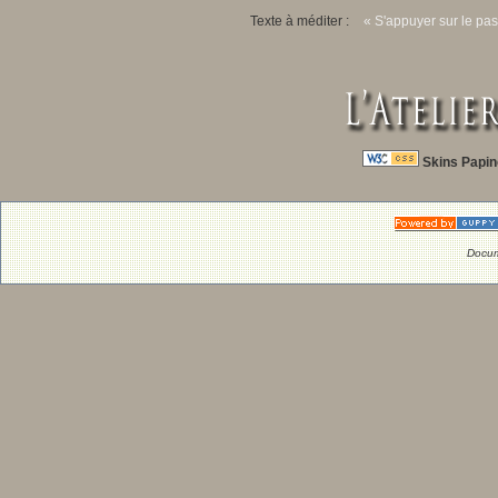
Texte à méditer :
« S'appuyer sur le pas
Skins Papin
Docum