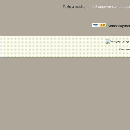
Texte à méditer :
« S'appuyer sur le passé
Skins Papino
Documen