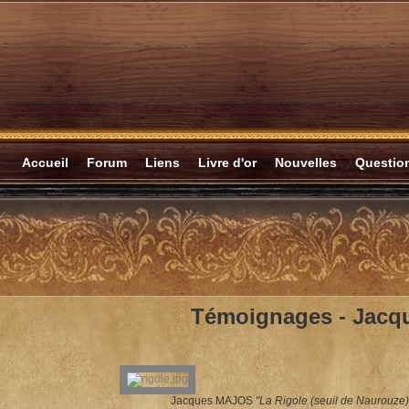
Accueil
Forum
Liens
Livre d'or
Nouvelles
Questi
Témoignages -
Jacq
Jacques MAJOS
"La Rigole
(seuil de Naurouze)