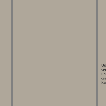
Ut
ve
Fo
ces
Ru