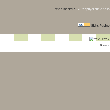
Texte à méditer :
« S'appuyer sur le passé
Skins Papino
Documen