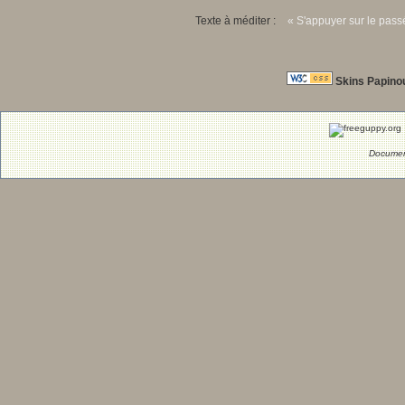
Texte à méditer :
« S'appuyer sur le passé
Skins Papino
Documen