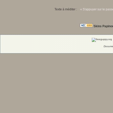
Texte à méditer :
« S'appuyer sur le passé
Skins Papino
Documen