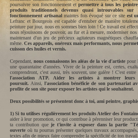
poursuivre son fonctionnement et
permettre à tous les peintre
produits traditionnels devenus quasi introuvables sur
fonctionnement artisanal
maintes fois évoqué sur ce site
est u
Lefranc et Bourgeois est capable d'entuber de manière totalemen
peinture par jour, nous en sommes bien loin ! Ce travail est eff
nous réjouissons de pouvoir, au fur et à mesure, moderniser nos
maintenant d'un jeu de précieux agitateurs magnétiques chauffan
même.
Ces appareils, onéreux mais performants, nous permet
cuisson des huiles et vernis.
Cependant,
nous connaissons les aléas de la vie d'artiste
pour l
une quarantaine d'années. Vivre de la peinture est, certes, exal
comprendront, c'est aussi, très souvent, une galère ! C'est entr
l'association ATP. Aider les artistes à montrer leurs 
poursuit.
Ainsi,
l'association bénéficie de son partenariat av
profite de son site pour exposer les artistes qui le souhaitent.
Deux possibilités se présentent donc à toi, ami peintre, graphi
1) Si tu utilises régulièrement les produits Atelier des Fontain
aider à leur promotion, ce qui contribue à pérenniser leur produc
ta contribution que
je t'invite à exposer dans la partie "T
ouverte
où tu pourras présenter quelques travaux accompagnés
textes afin de mieux faire comprendre la spécificité de ton travail