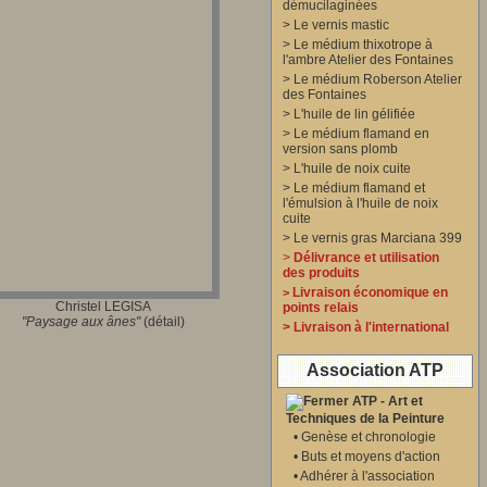
démucilaginées
>
Le vernis mastic
>
Le médium thixotrope à
l'ambre Atelier des Fontaines
>
Le médium Roberson Atelier
des Fontaines
>
L'huile de lin gélifiée
>
Le médium flamand en
version sans plomb
>
L'huile de noix cuite
>
Le médium flamand et
l'émulsion à l'huile de noix
cuite
>
Le vernis gras Marciana 399
>
Délivrance et utilisation
des produits
Livraison économique en
>
Christel LEGISA
points relais
"Paysage aux ânes
"
(détail)
>
Livraison à l'international
Association ATP
ATP - Art et
Techniques de la Peinture
•
Genèse et chronologie
•
Buts et moyens d'action
•
Adhérer à l'association