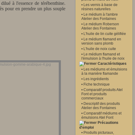
ilué à l'essence de térébenthine.
•
Les vernis à base de
rès pour en prendre un plus souple
résines naturelles
•
Le médium à l'ambre
Atelier des Fontaines
•
Le médium Roberson
Atelier des Fontaines
•
L'huile de lin cuite gélifiée
•
Le médium flamand en
version sans plomb
•
L'huile de noix cuite
•
Le médium flamand et
l'émulsion à l'huile de noix
Caractéristiques
•
Les médiums et émulsions
à la manière flamande
•
Les ingrédients
•
Fiche technique
•
Comparatif produits Atel
Font et produits
commerciaux
•
Descriptif des produits
Atelier des Fontaines
•
Comparatif médiums et
émulsions Atel Font
Précautions
d'emploi
•
Produits picturaux,