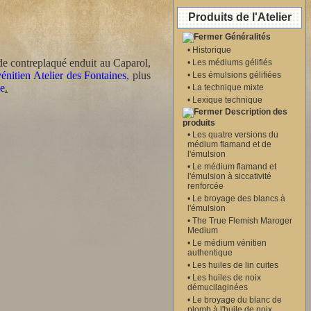
Produits de l'Atelier
Généralités
•
Historique
e de contreplaqué enduit au Caparol,
•
Les médiums gélifiés
nitien Atelier des Fontaines
, plus
•
Les émulsions gélifiées
le
.
•
La technique mixte
•
Lexique technique
Description des
produits
•
Les quatre versions du
médium flamand et de
l'émulsion
•
Le médium flamand et
l'émulsion à siccativité
renforcée
•
Le broyage des blancs à
l'émulsion
•
The True Flemish Maroger
Medium
•
Le médium vénitien
authentique
•
Les huiles de lin cuites
•
Les huiles de noix
démucilaginées
•
Le broyage du blanc de
plomb à l'huile de noix