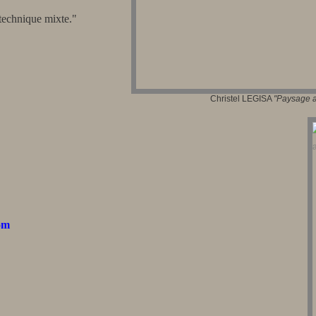
 technique mixte."
Christel LEGISA
"Paysage 
com