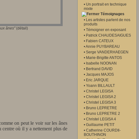
•
Un portrait en technique
mixte
Témoignages
•
Les artistes parlent de nos
produits
aux ânes
"
(détail)
•
Témoigner en exposant
•
Patrick CHAUDESAIGUES
•
Fabien CATEUX
•
Annie PUYBAREAU
•
Serge VANDERHAEGEN
•
Marie-Brigitte ANTOS
•
Isabelle NOONAN
•
Bertrand DAVID
•
Jacques MAJOS
•
Eric JARQUE
•
Yoann BILLAULT
•
Christel LEGISA
•
Christel LEGISA 2
•
Christel LEGISA 3
•
Bruno LEPRETRE
•
Bruno LEPRETRE 2
•
Christel LEGISA 4
s comme on peut le voir sur les ânes
•
Guillaume PETIT
u centre où il y a nettement plus de
•
Catherine COURDIl-
BOUTHINON