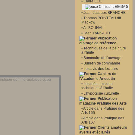
•
Claire ELIE
Christel LEGISA 5
•
Jean-Jacques BRANCHE
•
Thomas POINTEAU dit
Madkow
•
Ali BOUHALI
•
Jean YANSAUD
Publication
ouvrage de référence
•
Techniques de la peinture
à l'huile
•
Sommaire de l'ouvrage
•
Bulletin de commande
•
Les avis des lecteurs
Cahiers de
l'Académie Anquetin
•
Les médiums des
techniques à l'huile
•
L'hypocrisie culturelle
Publication
magazine Pratique des Arts
•
Article dans Pratique des
Arts 165
•
Article dans Pratique des
Arts 167
Clients amateurs
avertis et éclairés